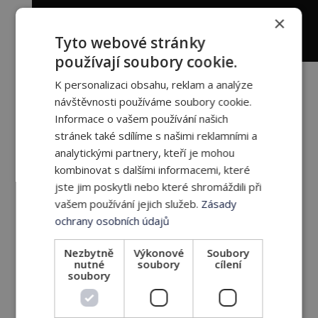
×
Tyto webové stránky
používají soubory cookie.
K personalizaci obsahu, reklam a analýze
návštěvnosti používáme soubory cookie.
Informace o vašem používání našich
stránek také sdílíme s našimi reklamními a
V následujících měsících se bude i nadále
analytickými partnery, kteří je mohou
propojovat RAUCH s gamingovou
kombinovat s dalšími informacemi, které
komunitou a fanoušci se mohou těšit na
jste jim poskytli nebo které shromáždili při
vašem používání jejich služeb.
Zásady
další porci zábavných videích. DNE na
ochrany osobních údajů
svém novém partnerovi oceňuje jeho
otevřenost a jistou volnost, a proto
Nezbytně
Výkonové
Soubory
nutné
soubory
cílení
všichni věří, že v budoucnu dokáží
soubory
společně představit další skvělé projekty,
které budou esportovou a gamingovou