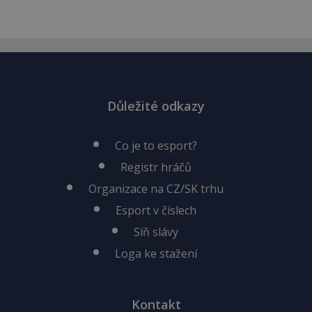
Důležité odkazy
Co je to esport?
Registr hráčů
Organizace na CZ/SK trhu
Esport v číslech
Síň slávy
Loga ke stažení
Kontakt