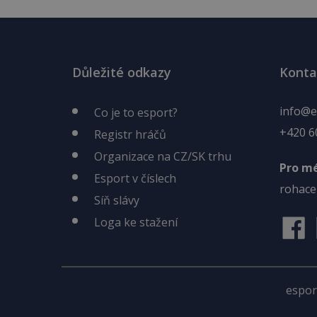
Důležité odkazy
Konta
info@e
Co je to esport?
+420 6
Registr hráčů
Organizace na CZ/SK trhu
Pro m
Esport v číslech
rohace
Síň slávy
Loga ke stažení
espor