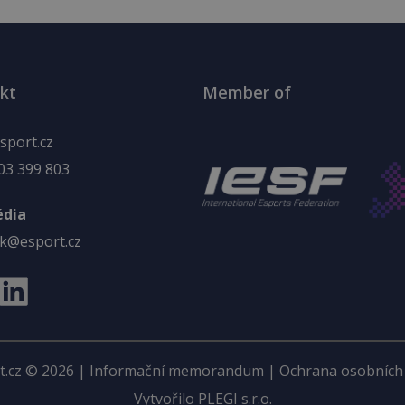
kt
Member of
sport.cz
03 399 803
édia
k@esport.cz
t.cz © 2026 |
Informační memorandum
|
Ochrana osobních
Vytvořilo PLEGI s.r.o.