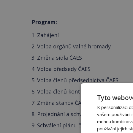
Program:
Zahájení
Volba orgánů valné hromady
Změna sídla ČAES
Volba předsedy ČAES
Volba členů předsednictva ČAES
Volba členů kontrolní komise ČAES
Tyto webové
Změna stanov ČAES
K personalizaci o
Projednání a schválení zprávy o hosp
vašem používání na
mohou kombinovat 
Schválení plánu činnosti a rozpočtu 
používání jejich s